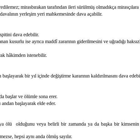
redilemez; mirasbırakan tarafından ileri sürülmüş olmadıkça mirasçılar
 davalının yerleşim yeri mahkemesinde dava açabilir.
pitini dava edebilir.
anan kusurlu ise ayrıca maddî zararının giderilmesini ve uğradığı haksızl
ak hâkimden istenebilir.
aşlayarak bir yıl içinde değiştirme kararının kaldırılmasını dava edebil
a başlar ve ölümle sona erer.
 andan başlayarak elde eder.
ya ölü
olduğunu veya belirli bir zamanda ya da başka bir kimsenin
mezse, hepsi aynı anda ölmüş sayılır.