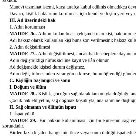
saklıdır.
Manevî tazminat istemi, karşı tarafça kabul edilmiş olmadıkça dev
Davacı, kişilik haklarının korunması için kendi yerleşim yeri veya
III. Ad üzerindeki hak
1. Adın korunması
MADDE 26.-
Adının kullanılması çekişmeli olan kişi, hakkının tes
Adı haksız olarak kullanılan kişi buna son verilmesini; haksız kull
2. Adın değiştirilmesi
MADDE 27.-
Adın değiştirilmesi, ancak haklı sebeplere dayanılar
Adın değiştirildiği nüfus siciline kayıt ve ilân olunur.
Ad değişmekle kişisel durum değişmez.
Adın değiştirilmesinden zarar gören kimse, bunu öğrendiği günden b
C. Kişiliğin başlangıcı ve sonu
I. Doğum ve ölüm
MADDE 28.-
Kişilik, çocuğun sağ olarak tamamıyla doğduğu and
Çocuk hak ehliyetini, sağ doğmak koşuluyla, ana rahmine düştüğü
II. Sağ olmanın ve ölümün ispatı
1. İspat yükü
MADDE 29.-
Bir hakkın kullanılması için bir kimsenin sağ ve
zorundadır.
Birden fazla kişiden hangisinin önce veya sonra öldüğü ispat edile