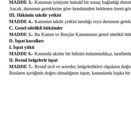
MADDE 3.-
Kanunun iyiniyete hukukî bir sonuç bağladığı durumlar
Ancak, durumun gereklerine göre kendisinden beklenen özeni gös
III. Hâkimin takdir yetkisi
MADDE 4.-
Kanunun takdir yetkisi tanıdığı veya durumun gerekle
C. Genel nitelikli hükümler
MADDE 5.-
Bu Kanun ve Borçlar Kanununun genel nitelikli hükü
D. İspat kuralları
I. İspat yükü
MADDE 6.-
Kanunda aksine bir hüküm bulunmadıkça, taraflardan h
II. Resmî belgelerle ispat
MADDE 7.-
Resmî sicil ve senetler, belgeledikleri olguların doğr
Bunların içeriğinin doğru olmadığının ispatı, kanunlarda başka bir