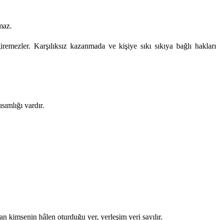
maz.
giremezler. Karşılıksız kazanmada ve kişiye sıkı sıkıya bağlı hakları
sımlığı vardır.
n kimsenin hâlen oturduğu yer, yerleşim yeri sayılır.