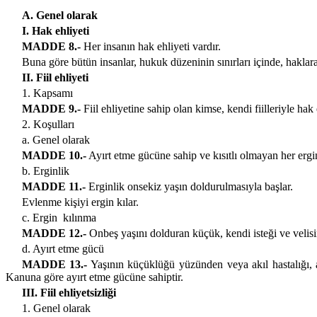
A. Genel olarak
I. Hak ehliyeti
MADDE 8.-
Her insanın hak ehliyeti vardır.
Buna göre bütün insanlar, hukuk düzeninin sınırları içinde, haklar
II. Fiil ehliyeti
1. Kapsamı
MADDE 9.-
Fiil ehliyetine sahip olan kimse, kendi fiilleriyle hak e
2. Koşulları
a. Genel olarak
MADDE 10.-
Ayırt etme gücüne sahip ve kısıtlı olmayan her ergin k
b. Erginlik
MADDE 11.-
Erginlik onsekiz yaşın doldurulmasıyla başlar.
Evlenme kişiyi ergin kılar.
c. Ergin
kılınma
MADDE 12.-
Onbeş yaşını dolduran küçük, kendi isteği ve velisi
d. Ayırt etme gücü
MADDE 13.-
Yaşının küçüklüğü yüzünden veya akıl hastalığı, 
Kanuna göre ayırt etme gücüne sahiptir.
III. Fiil ehliyetsizliği
1. Genel olarak