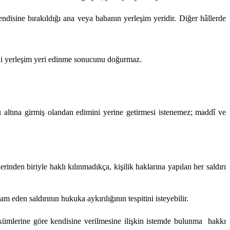
disine bırakıldığı ana veya babanın yerleşim yeridir. Diğer hâllerde
i yerleşim yeri edinme sonucunu doğurmaz.
 altına girmiş olandan edimini yerine getirmesi istenemez; maddî ve
inden biriyle haklı kılınmadıkça, kişilik haklarına yapılan her saldırı
m eden saldırının hukuka aykırılığının tespitini isteyebilir.
ükümlerine göre kendisine verilmesine ilişkin istemde bulunma
hakkı