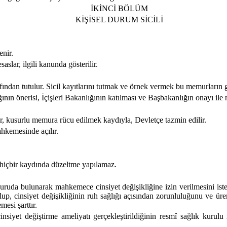
İKİNCİ BÖLÜM
KİŞİSEL DURUM SİCİLİ
enir.
aslar, ilgili kanunda gösterilir.
fından tutulur. Sicil kayıtlarını tutmak ve örnek vermek bu memurların g
nın önerisi, İçişleri Bakanlığının katılması ve Başbakanlığın onayı ile 
r, kusurlu memura rücu edilmek kaydıyla, Devletçe tazmin edilir.
ahkemesinde açılır.
 hiçbir kaydında düzeltme yapılamaz.
ruda bulunarak mahkemece cinsiyet değişikliğine izin verilmesini isteye
up, cinsiyet değişikliğinin ruh sağlığı açısından zorunluluğunu ve ür
esi şarttır.
nsiyet değiştirme ameliyatı gerçekleştirildiğinin resmî sağlık kurul