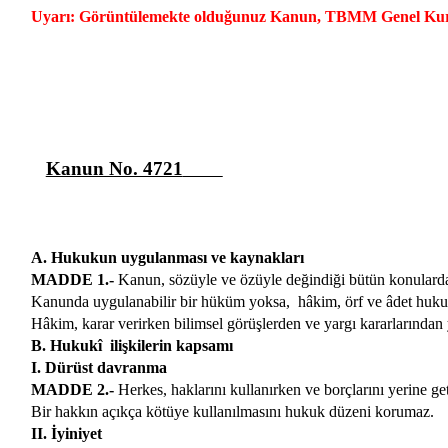
Uyarı: Görüntülemekte olduğunuz Kanun, TBMM Genel Kurulund
Kanun No. 4721
A. Hukukun uygulanması ve kaynakları
MADDE 1.-
Kanun, sözüyle ve özüyle değindiği bütün konularda
Kanunda uygulanabilir bir hüküm yoksa,
hâkim, örf ve âdet huku
Hâkim, karar verirken bilimsel görüşlerden ve yargı kararlarından y
B. Hukukî
ilişkilerin kapsamı
I. Dürüst davranma
MADDE 2.-
Herkes, haklarını kullanırken ve borçlarını yerine ge
Bir hakkın açıkça kötüye kullanılmasını hukuk düzeni korumaz.
II. İyiniyet