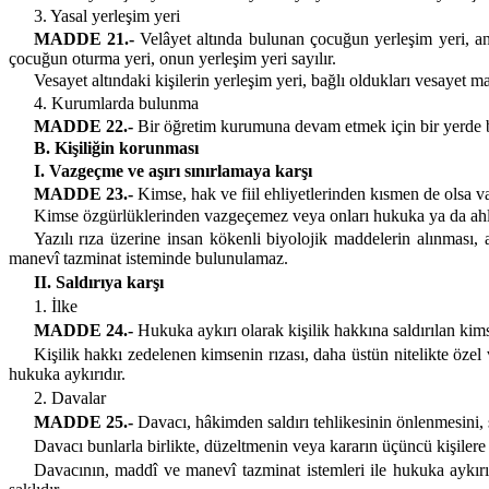
3. Yasal yerleşim yeri
MADDE 21.-
Velâyet altında bulunan çocuğun yerleşim yeri, an
çocuğun oturma yeri, onun yerleşim yeri sayılır.
Vesayet altındaki kişilerin yerleşim yeri, bağlı oldukları vesayet
4. Kurumlarda bulunma
MADDE 22.-
Bir öğretim kurumuna devam etmek için bir yerde 
B. Kişiliğin korunması
I. Vazgeçme ve aşırı sınırlamaya karşı
MADDE 23.-
Kimse, hak ve fiil ehliyetlerinden kısmen de olsa 
Kimse özgürlüklerinden vazgeçemez veya onları hukuka ya da ahlâ
Yazılı rıza üzerine insan kökenli biyolojik maddelerin alınmas
manevî tazminat isteminde bulunulamaz.
II. Saldırıya karşı
1. İlke
MADDE 24.-
Hukuka aykırı olarak kişilik hakkına saldırılan kims
Kişilik hakkı zedelenen kimsenin rızası, daha üstün nitelikte özel
hukuka aykırıdır.
2. Davalar
MADDE 25.-
Davacı, hâkimden saldırı tehlikesinin önlenmesini, sü
Davacı bunlarla birlikte, düzeltmenin veya kararın üçüncü kişilere
Davacının, maddî ve manevî tazminat istemleri ile hukuka aykırı