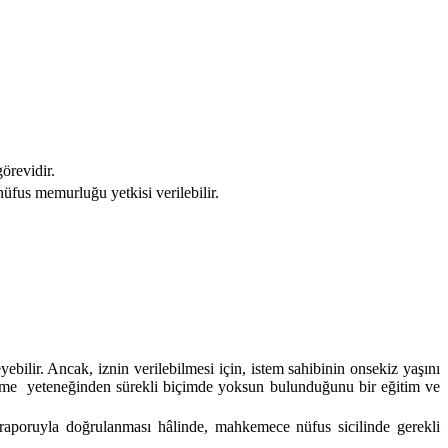
örevidir.
nüfus memurluğu yetkisi verilebilir.
bilir. Ancak, iznin verilebilmesi için, istem sahibinin onsekiz yaşını
eme
yeteneğinden sürekli biçimde yoksun bulunduğunu bir eğitim ve
u raporuyla doğrulanması hâlinde, mahkemece nüfus sicilinde gerekli