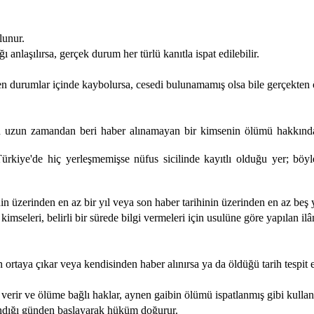
lunur.
anlaşılırsa, gerçek durum her türlü kanıtla ispat edilebilir.
n durumlar içinde kaybolursa, cesedi bulunamamış olsa bile gerçekten ö
 uzun zamandan beri haber alınamayan bir kimsenin ölümü hakkında ku
Türkiye'de hiç yerleşmemişse nüfus sicilinde kayıtlı olduğu yer; böy
nin üzerinden en az bir yıl veya son haber tarihinin üzerinden en az beş 
mseleri, belirli bir sürede bilgi vermeleri için usulüne göre yapılan ilân
 ortaya çıkar veya kendisinden haber alınırsa ya da öldüğü tarih tespit ed
rir ve ölüme bağlı haklar, aynen gaibin ölümü ispatlanmış gibi kullanı
lındığı günden başlayarak hüküm doğurur.