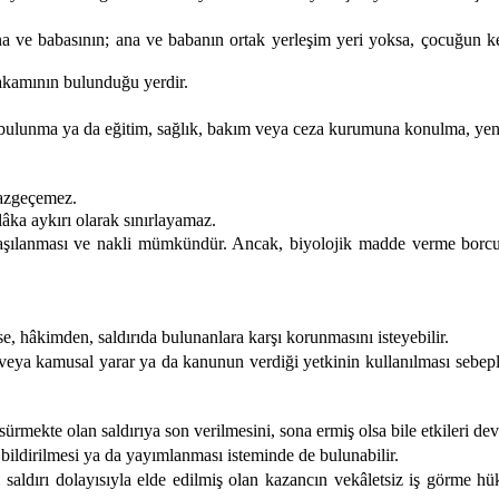
a ve babasının; ana ve babanın ortak yerleşim yeri yoksa, çocuğun ken
 makamının bulunduğu yerdir.
bulunma ya da eğitim, sağlık, bakım veya ceza kurumuna konulma, yen
vazgeçemez.
ka aykırı olarak sınırlayamaz.
ı, aşılanması ve nakli mümkündür. Ancak, biyolojik madde verme borcu
e, hâkimden, saldırıda bulunanlara karşı korunmasını isteyebilir.
 veya kamusal yarar ya da kanunun verdiği yetkinin kullanılması sebepler
rmekte olan saldırıya son verilmesini, sona ermiş olsa bile etkileri deva
 bildirilmesi ya da yayımlanması isteminde de bulunabilir.
 saldırı dolayısıyla elde edilmiş olan kazancın vekâletsiz iş görme h