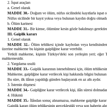
2. İspat araçları
a. Genel olarak
MADDE 30.-
Doğum ve ölüm, nüfus sicilindeki kayıtlarla ispat o
Nüfus sicilinde bir kayıt yoksa veya bulunan kaydın doğru olmadığı 
b. Ölüm karinesi
MADDE 31.-
Bir kimse, ölümüne kesin gözle bakılmayı gerektire
III. Gaiplik kararı
1. Genel olarak
MADDE 32.-
Ölüm tehlikesi içinde kaybolan veya kendisinden
üzerine mahkeme bu kişinin gaipliğine karar verebilir.
Yetkili mahkeme, kişinin Türkiye'deki son yerleşim yeri; eğer 
mahkemesidir.
2. Yargılama usulü
MADDE 33.-
Gaiplik kararının istenebilmesi için, ölüm tehlikesi
Mahkeme, gaipliğine karar verilecek kişi hakkında bilgisi bulunan ki
Bu süre, ilk ilânın yapıldığı günden başlayarak en az altı aydır.
3. İstemin düşmesi
MADDE 34.-
Gaipliğine karar verilecek kişi, ilân süresi dolmadan
4. Hükmü
MADDE 35.-
İlândan sonuç alınamazsa, mahkeme gaipliğe karar ve
Gaiplik kararı ölüm tehlikesinin gerçekleştiği veya son haberin a