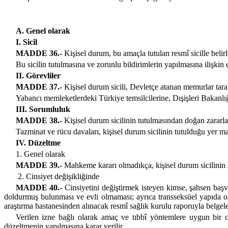
A. Genel olarak
I. Sicil
MADDE 36.-
Kişisel durum, bu amaçla tutulan resmî sicille belirl
Bu sicilin tutulmasına ve zorunlu bildirimlerin yapılmasına ilişkin es
II. Görevliler
MADDE 37.-
Kişisel durum sicili, Devletçe atanan memurlar tara
Yabancı memleketlerdeki Türkiye temsilcilerine, Dışişleri Bakanlığı
III. Sorumluluk
MADDE 38.-
Kişisel durum sicilinin tutulmasından doğan zararla
Tazminat ve rücu davaları, kişisel durum sicilinin tutulduğu yer m
IV. Düzeltme
1. Genel olarak
MADDE 39.-
Mahkeme kararı olmadıkça, kişisel durum sicilinin
2. Cinsiyet değişikliğinde
MADDE 40.-
Cinsiyetini değiştirmek isteyen kimse, şahsen başvu
doldurmuş bulunması ve evli olmaması; ayrıca transseksüel yapıda ol
araştırma hastanesinden alınacak resmî sağlık kurulu raporuyla belgelem
Verilen izne bağlı olarak amaç ve tıbbî yöntemlere uygun bir ci
düzeltmenin yapılmasına karar verilir.