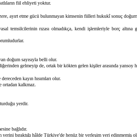
ıların fiil ehliyeti yoktur.
zere, ayırt etme gücü bulunmayan kimsenin fiilleri hukukî sonuç doğur
sal temsilcilerinin rızası olmadıkça, kendi işlemleriyle borç altına 
orumludurlar.
yan doğum sayısıyla belli olur.
 diğerinden gelmeyip de, ortak bir kökten gelen kişiler arasında yansoy hı
e dereceden kayın hısımları olur.
le ortadan kalkmaz.
turduğu yerdir.
esine bağlıdır.
yerini bıraktığı hâlde Türkiye'de henüz bir yerleşim yeri edinmemiş ola