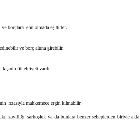
a ve borçlara
ehil olmada eşittirler.
dinebilir ve borç altına girebilir.
işinin fiil ehliyeti vardır.
nin
rızasıyla mahkemece ergin kılınabilir.
akıl zayıflığı, sarhoşluk ya da bunlara benzer sebeplerden biriyle 