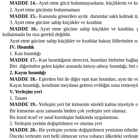
MADDE 14.-
Ayırt etme gücü bulunmayanların, küçüklerin ve kısıtl
2. Ayırt etme gücünün bulunmaması
MADDE 15.-
Kanunda gösterilen ayrık
durumlar saklı kalmak ü
3. Ayırt etme gücüne sahip küçükler ve kısıtlılar
MADDE 16.-
Ayırt etme gücüne sahip küçükler ve kısıtlılar, ya
kullanmada bu rıza gerekli değildir.
Ayırt etme gücüne sahip küçükler ve kısıtlılar haksız fiillerinden s
IV. Hısımlık
1. Kan hısımlığı
MADDE 17.-
Kan hısımlığının derecesi, hısımları birbirine bağla
Biri
diğerinden gelen kişiler arasında üstsoy-altsoy hısımlığı; biri
2. Kayın hısımlığı
MADDE 18.-
Eşlerden biri ile diğer eşin kan hısımları, aynı tür v
Kayın hısımlığı, kendisini meydana getiren evliliğin sona ermesiy
V. Yerleşim yeri
1. Tanım
MADDE 19.-
Yerleşim yeri bir kimsenin sürekli kalma niyetiyle o
Bir kimsenin aynı zamanda birden çok yerleşim yeri olamaz.
Bu kural ticarî ve sınaî kuruluşlar hakkında uygulanmaz.
2. Yerleşim yerinin değiştirilmesi ve oturma yeri
MADDE 20.-
Bir yerleşim yerinin değiştirilmesi yenisinin edinilm
Önceki yerleşim yeri belli olmayan veya yabancı ülkedeki yerleşim 