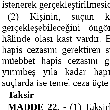
istenerek gerçekleştirilmesid
(2) Kişinin, suçun ka
gerçekleşebileceğini öngö
hâlinde olası kast vardır. 
hapis cezasını gerektiren 
müebbet hapis cezasını ge
yirmibeş yıla kadar hap
suçlarda ise temel ceza üçte 
Taksir
MADDE 22. -
(1) Taksirl