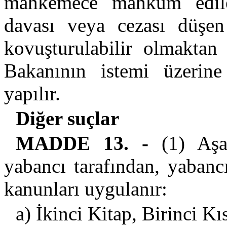
mahkemece mahkûm edile
davası veya cezası düşe
kovuşturulabilir olmaktan
Bakanının istemi üzerine
yapılır.
Diğer suçlar
MADDE 13. -
(1) Aşağ
yabancı tarafından, yabanc
kanunları uygulanır:
a) İkinci Kitap, Birinci Kı