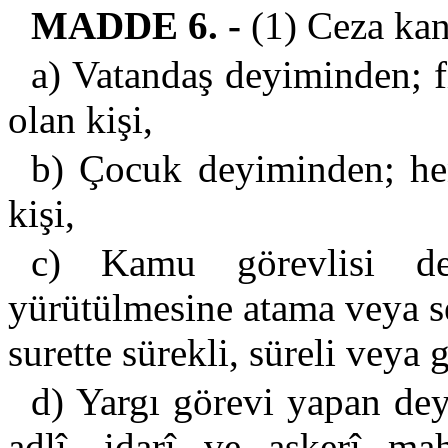
MADDE 6. -
(1) Ceza kan
a) Vatandaş deyiminden; fi
olan kişi,
b) Çocuk deyiminden; he
kişi,
c) Kamu görevlisi dey
yürütülmesine atama veya s
surette sürekli, süreli veya g
d) Yargı görevi yapan d
adlî, idarî ve askerî ma