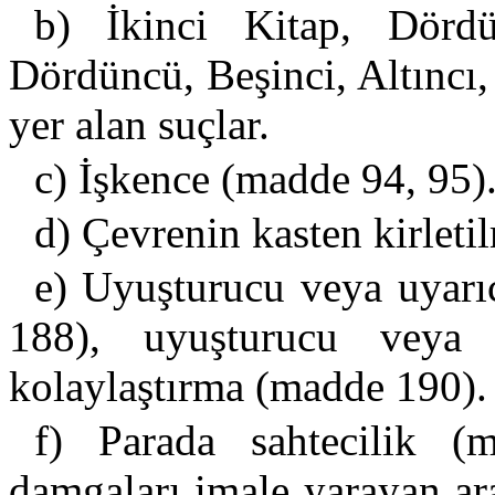
b) İkinci Kitap, Dörd
Dördüncü, Beşinci, Altıncı
yer alan suçlar.
c) İşkence (madde 94, 95)
d) Çevrenin kasten kirleti
e) Uyuşturucu veya uyarı
188), uyuşturucu veya 
kolaylaştırma (madde 190).
f) Parada sahtecilik (
damgaları imale yarayan ara