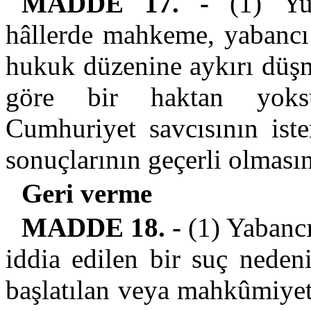
MADDE 17. -
(1) Yuk
hâllerde mahkeme, yabancı
hukuk düzenine aykırı düş
göre bir haktan yoksu
Cumhuriyet savcısının ist
sonuçlarının geçerli olmasın
Geri verme
MADDE 18. -
(1) Yabancı
iddia edilen bir suç neden
başlatılan veya mahkûmiyet 