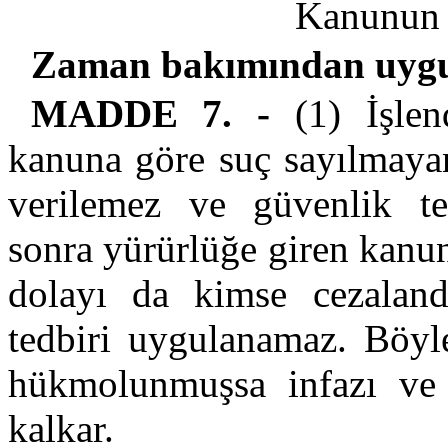
Kanunun 
Zaman bakımından uyg
MADDE 7. -
(1) İşlen
kanuna göre suç sayılmayan
verilemez ve güvenlik te
sonra yürürlüğe giren kanun
dolayı da kimse cezaland
tedbiri uygulanamaz. Böyle
hükmolunmuşsa infazı ve k
kalkar.