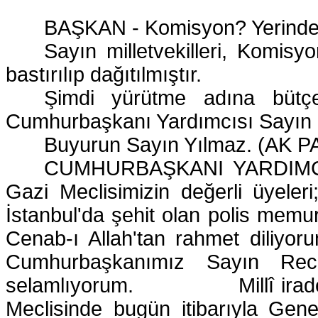
BAŞKAN - Komisyon? Yerinde
Sayın milletvekilleri, Komisy
bastırılıp dağıtılmıştır.
Şimdi yürütme adına büt
Cumhurbaşkanı Yardımcısı Sayın 
Buyurun Sayın Yılmaz. (AK PA
CUMHURBAŞKANI YARDIMCI
Gazi Meclisimizin değerli üyel
İstanbul'da şehit olan polis memu
Cenab-ı Allah'tan rahmet diliyoru
Cumhurbaşkanımız Sayın Rec
selamlıyorum.
Millî ira
Meclisinde bugün itibarıyla Gen