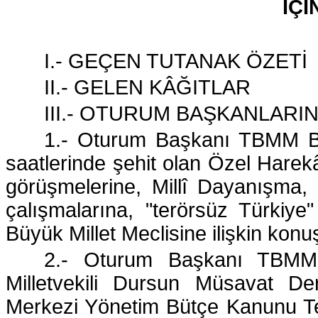
İÇİ
I.- GEÇEN TUTANAK ÖZETİ
II.- GELEN KÂĞITLAR
III.- OTURUM BAŞKANLARI
1.- Oturum Başkanı TBMM B
saatlerinde şehit olan Özel Harekâ
görüşmelerine, Millî Dayanışma
çalışmalarına, "terörsüz Türkiy
Büyük Millet Meclisine ilişkin kon
2.- Oturum Başkanı TBMM 
Milletvekili Dursun Müsavat Der
Merkezi Yönetim Bütçe Kanunu Tekl