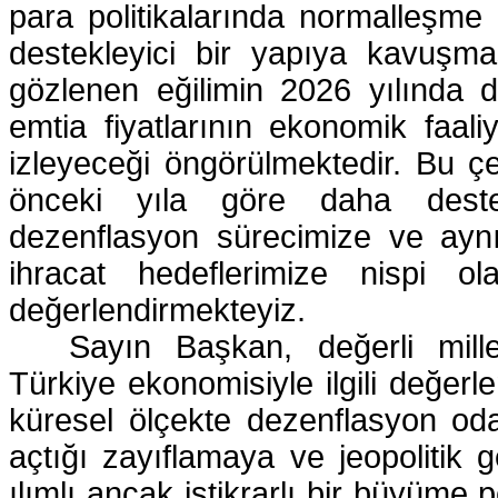
para politikalarında normalleşme
destekleyici bir yapıya kavuşma
gözlenen eğilimin 2026 yılında 
emtia fiyatlarının ekonomik faaliye
izleyeceği öngörülmektedir. Bu çe
önceki yıla göre daha destek
dezenflasyon sürecimize ve aynı
ihracat hedeflerimize nispi o
değerlendirmekteyiz.
Sayın Başkan, değerli mill
Türkiye ekonomisiyle ilgili değer
küresel ölçekte dezenflasyon oda
açtığı zayıflamaya ve jeopolitik
ılımlı ancak istikrarlı bir büyüme p