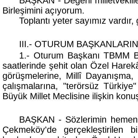
BAŞKAN - Değerli milletvekille
Birleşimini açıyorum.
Toplantı yeter sayımız vardır,
III.- OTURUM BAŞKANLARI
1.- Oturum Başkanı TBMM B
saatlerinde şehit olan Özel Harekâ
görüşmelerine, Millî Dayanışma
çalışmalarına, "terörsüz Türkiy
Büyük Millet Meclisine ilişkin kon
BAŞKAN - Sözlerimin hemen b
Çekmeköy'de gerçekleştirilen b