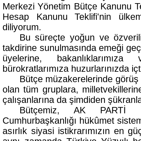
Merkezi Yönetim Bütçe Kanunu Tek
Hesap Kanunu Teklifi'nin ülkemi
diliyorum.
Bu süreçte yoğun ve özverili
takdirine sunulmasında emeği ge
üyelerine, bakanlıklarımıza 
bürokratlarımıza huzurlarınızda iç
Bütçe müzakerelerinde görüş 
olan tüm gruplara, milletvekiller
çalışanlarına da şimdiden şükran
Bütçemiz, AK PARTİ hük
Cumhurbaşkanlığı hükûmet sistemin
asırlık siyasi istikrarımızın en g