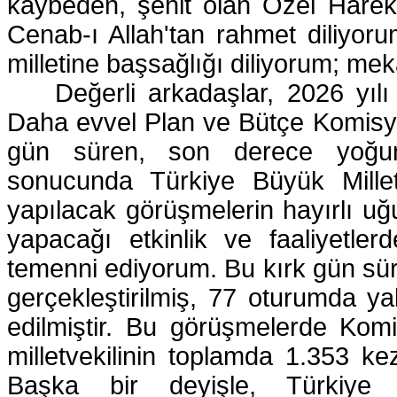
kaybeden, şehit olan Özel Harek
Cenab-ı Allah'tan rahmet diliyor
milletine başsağlığı diliyorum; me
Değerli arkadaşlar, 2026 yıl
Daha evvel Plan ve Bütçe Komisy
gün süren, son derece yoğu
sonucunda Türkiye Büyük Millet
yapılacak görüşmelerin hayırlı uğ
yapacağı etkinlik ve faaliyetle
temenni ediyorum. Bu kırk gün sü
gerçekleştirilmiş, 77 oturumda y
edilmiştir. Bu görüşmelerde Kom
milletvekilinin toplamda 1.353 ke
Başka bir deyişle, Türkiye 