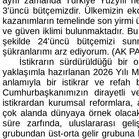
aynı zamanda Türkiye Yüzyılı he
3'üncü bütçemizdir. Ülkemizin ek
kazanımların temelinde son yirmi üç 
ve güven iklimi bulunmaktadır. Bu 
şekilde 24'üncü bütçemizi sun
şükranlarımı arz ediyorum. (AK PAR
İstikrarın sürdürüldüğü bir
yaklaşımla hazırlanan 2026 Yılı 
anlamıyla bir istikrar ve refah 
Cumhurbaşkanımızın dirayetli ve
istikrardan kurumsal reformlara, 
çok alanda dünyaya örnek olacak
süre zarfında, uluslararası geliş
grubundan üst-orta gelir grubuna k