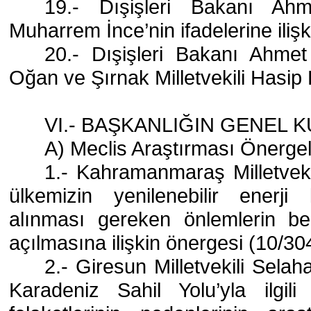
19.- Dışişleri Bakanı Ahme
Muharrem İnce’nin ifadelerine iliş
20.- Dışişleri Bakanı Ahmet 
Oğan ve Şırnak Milletvekili Hasip K
VI.- BAŞKANLIĞIN GENEL 
A) Meclis Araştırması Önergel
1.-
Kahramanmaraş Milletvekil
ülkemizin yenilenebilir enerji 
alınması gereken önlemlerin be
açılmasına ilişkin önergesi (10/30
2.- Giresun Milletvekili Selah
Karadeniz Sahil Yolu’yla ilgil