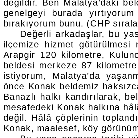
değildir. Ben Malatya’daki be
genelgeyi burada yırtıyorum
bırakıyorum bunu. (CHP sıralar
Değerli arkadaşlar, bu ya
ilçemize hizmet götürülmesi
Arapgir
120 kilometre
, Kulu
beldesi merkeze
87 kilometre
istiyorum, Malatya’da yaşan
önce Konak beldemiz haksızca,
Banazlı halkı kandırılarak, bel
mesafedeki Konak halkına hâlâ
değil. Hâlâ çöplerinin toplan
Konak, maalesef, köy görünü