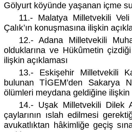
Gölyurt köyünde yaşanan içme suy
11.- Malatya Milletvekili Vel
Çalık’ın konuşmasına ilişkin açık
12.- Adana Milletvekili Muha
olduklarına ve Hükûmetin çizdiğ
ilişkin açıklaması
13.- Eskişehir Milletvekili
bulunan TİGEM’den Sakarya Neh
ölümleri meydana geldiğine ilişkin
14.- Uşak Milletvekili Dile
çaylarının ıslah edilmesi gerekt
avukatlıktan hâkimliğe geçiş sınav