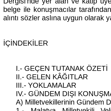
Dergisi’nde yer alan ve kâtip üy
belge ile konuşmacılar tarafından 
alıntı sözler aslına uygun olarak ya
İÇİNDEKİLER
I.- GEÇEN TUTANAK ÖZETİ
II.- GELEN KÂĞITLAR
III.- YOKLAMALAR
IV.- GÜNDEM DIŞI KONUŞ
A) Milletvekillerinin Gündem 
1.- Malatya Milletvekili Ve