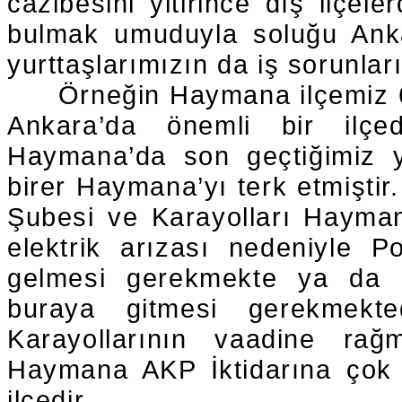
cazibesini yitirince dış ilçele
bulmak umuduyla soluğu Ank
yurttaşlarımızın da iş sorunlar
Örneğin Haymana ilçemiz 6
Ankara’da önemli bir ilçedi
Haymana’da son geçtiğimiz yı
birer Haymana’yı terk etmiştir
Şubesi ve Karayolları Hayman
elektrik arızası nedeniyle P
gelmesi gerekmekte ya da bi
buraya gitmesi gerekmekted
Karayollarının vaadine rağm
Haymana AKP İktidarına çok 
ilçedir.