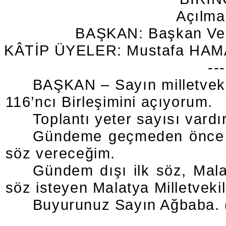
Açılma
BAŞKAN: Başkan Vek
KÂTİP ÜYELER: Mustafa HAMA
---
BAŞKAN – Sayın milletvekil
116’ncı Birleşimini açıyorum.
Toplantı yeter sayısı vardı
Gündeme geçmeden önce üç
söz vereceğim.
Gündem dışı ilk söz, Mal
söz isteyen Malatya Milletvekili
Buyurunuz Sayın Ağbaba. (