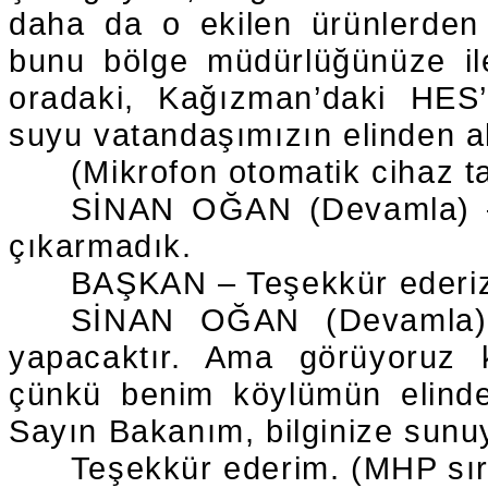
daha da o ekilen ürünlerden 
bunu bölge müdürlüğünüze ile
oradaki, Kağızman’daki HES’
suyu vatandaşımızın elinden a
(Mikrofon otomatik cihaz ta
SİNAN OĞAN (Devamla) – 
çıkarmadık.
BAŞKAN – Teşekkür ederi
SİNAN OĞAN (Devamla) 
yapacaktır. Ama görüyoruz 
çünkü benim köylümün elinde
Sayın Bakanım, bilginize sunu
Teşekkür ederim. (MHP sıra