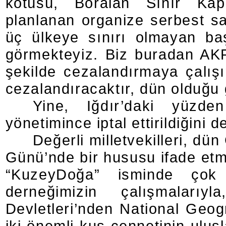
kötüsü, Boralan Sınır Kapı
planlanan organize serbest sa
üç ülkeye sınırı olmayan başk
görmekteyiz. Biz buradan AKP’
şekilde cezalandırmaya çalışı
cezalandıracaktır, dün olduğu 
Yine, Iğdır’daki yüzd
yönetimince iptal ettirildiğini 
Değerli milletvekilleri, d
Günü’nde bir hususu ifade etm
“KuzeyDoğa” isminde çok
derneğimizin çalışmalarıyl
Devletleri’nden National Geogr
iki önemli kuş cennetinin ulu