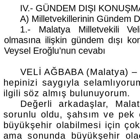
IV.- GÜNDEM DIŞI KONUŞ
A) Milletvekillerinin Gündem 
1.- Malatya Milletvekili Ve
olmasına ilişkin gündem dışı k
Veysel Eroğlu’nun cevabı
VELİ AĞBABA (Malatya) – Sa
hepinizi saygıyla selamlıyoru
ilgili söz almış bulunuyorum.
Değerli arkadaşlar, Mala
sorunlu oldu, şahsım ve pek 
büyükşehir olabilmesi için ço
ama sonunda büyükşehir olaca