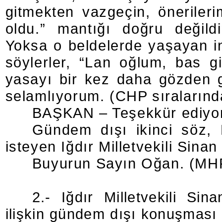
gitmekten vazgeçin, önerilerim
oldu.” mantığı doğru değild
Yoksa o beldelerde yaşayan i
söylerler, “Lan oğlum, bas g
yasayı bir kez daha gözden ge
selamlıyorum. (CHP sıralarında
BAŞKAN – Teşekkür ediyo
Gündem dışı ikinci söz, 
isteyen Iğdır Milletvekili Sinan 
Buyurun Sayın Oğan. (MHP 
2.- Iğdır Milletvekili Si
ilişkin gündem dışı konuşması