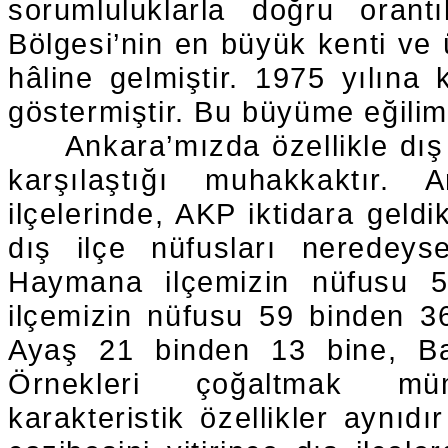
sorumluluklarla doğru orant
Bölgesi’nin en büyük kenti ve 
hâline gelmiştir. 1975 yılına
göstermiştir. Bu büyüme eğilim
Ankara’mızda özellikle dış 
karşılaştığı muhakkaktır
ilçelerinde, AKP iktidara geldi
dış ilçe nüfusları neredeys
Haymana ilçemizin nüfusu 54
ilçemizin nüfusu 59 binden 3
Ayaş 21 binden 13 bine, Ba
Örnekleri çoğaltmak müm
karakteristik özellikler aynıdır