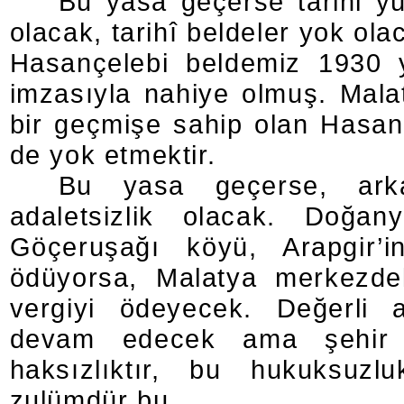
Bu yasa geçerse tarihi y
olacak, tarihî beldeler yok ola
Hasançelebi beldemiz 1930 y
imzasıyla nahiye olmuş. Mala
bir geçmişe sahip olan Hasançe
de yok etmektir.
Bu yasa geçerse, ark
adaletsizlik olacak. Doğan
Göçeruşağı köyü, Arapgir’
ödüyorsa, Malatya merkezdek
vergiyi ödeyecek. Değerli 
devam edecek ama şehir v
haksızlıktır, bu hukuksuzl
zulümdür bu.