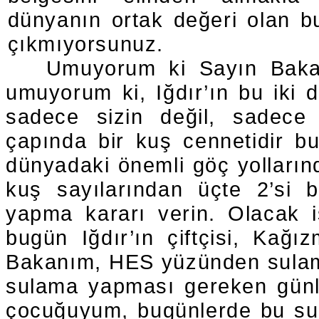
dünyanın ortak değeri olan b
çıkmıyorsunuz.
Umuyorum ki Sayın Baka
umuyorum ki, Iğdır’ın bu iki 
sadece sizin değil, sadece 
çapında bir kuş cennetidir b
dünyadaki önemli göç yollarınd
kuş sayılarından üçte 2’si 
yapma kararı verin. Olacak i
bugün Iğdır’ın çiftçisi, Ka
Bakanım, HES yüzünden sulama
sulama yapması gereken günler.
çocuğuyum, bugünlerde bu sul