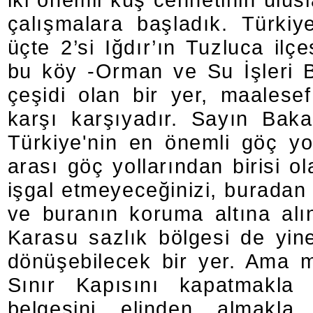
çalışmalara başladık. Türkiy
üçte 2’si Iğdır’ın Tuzluca ilç
bu köy -Orman ve Su İşleri 
çeşidi olan bir yer, maalese
karşı karşıyadır. Sayın Bak
Türkiye'nin en önemli göç yol
arası göç yollarından birisi ol
işgal etmeyeceğinizi, buradan
ve buranın koruma altına alın
Karasu sazlık bölgesi de yin
dönüşebilecek bir yer. Ama m
Sınır Kapısını kapatmakla 
belgesini elinden almakla 