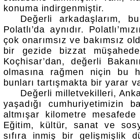
konuma indirgenmiştir.
Değerli arkadaşlarım, bu
Polatlı’da aynıdır. Polatlı’mı
çok onarımsız ve bakımsız old
bir gezide bizzat müşahede
Koçhisar’dan, değerli Bakan
olmasına rağmen niçin bu hi
bunları tartışmakta bir yarar va
Değerli milletvekilleri, An
yaşadığı cumhuriyetimizin baş
altmışar kilometre mesafede 
Eğitim, kültür, sanat ve sos
sıfıra inmiş bir gelişmişlik 