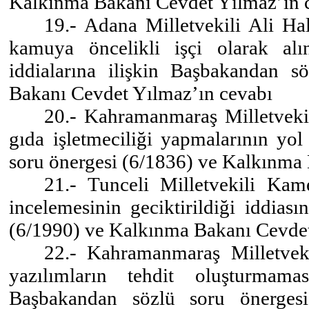
Kalkınma Bakanı Cevdet Yılmaz’ın 
19.- Adana Milletvekili Ali Hal
kamuya öncelikli işçi olarak alı
iddialarına ilişkin Başbakandan 
Bakanı Cevdet Yılmaz’ın cevabı
20.- Kahramanmaraş Milletveki
gıda işletmeciliği yapmalarının yol
soru önergesi (6/1836) ve Kalkınma
21.- Tunceli Milletvekili Ka
incelemesinin geciktirildiği iddias
(6/1990) ve Kalkınma Bakanı Cevdet
22.- Kahramanmaraş Milletvek
yazılımların tehdit oluşturmam
Başbakandan sözlü soru önerges