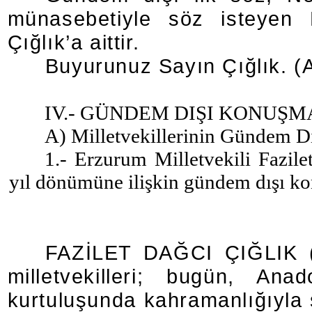
münasebetiyle söz isteyen E
Çığlık’a aittir.
Buyurunuz Sayın Çığlık. (A
IV.- GÜNDEM DIŞI KONUŞ
A) Milletvekillerinin Gündem D
1.- Erzurum Milletvekili Fazile
yıl dönümüne ilişkin gündem dışı k
FAZİLET DAĞCI ÇIĞLIK (
milletvekilleri; bugün, Ana
kurtuluşunda kahramanlığıyla