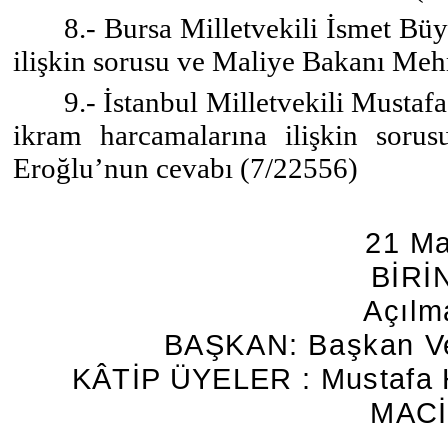
8.- Bursa Milletvekili İsmet Bü
ilişkin sorusu ve Maliye Bakanı Me
9.- İstanbul Milletvekili Mustaf
ikram harcamalarına ilişkin sor
Eroğlu’nun cevabı (7/22556)
21 Ma
BİRİ
Açılm
BAŞKAN: Başkan Ve
KÂTİP ÜYELER : Mustafa 
MACİT