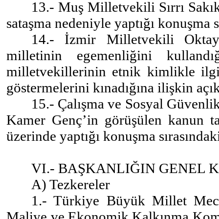
13.- Muş Milletvekili Sırrı Sak
sataşma nedeniyle yaptığı konuşma sı
14.- İzmir Milletvekili Oktay
milletinin egemenliğini kulland
milletvekillerinin etnik kimlikle il
göstermelerini kınadığına ilişkin açı
15.- Çalışma ve Sosyal Güvenlik
Kamer Genç’in görüşülen kanun tas
üzerinde yaptığı konuşma sırasındaki 
VI.- BAŞKANLIĞIN GENEL
A) Tezkereler
1.- Türkiye Büyük Millet Mecli
Maliye ve Ekonomik Kalkınma Komis