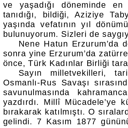
ve yaşadığı döneminde en i
tanıdığı, bildiği, Aziziye 
yaşında vefatının yıl dönüm
bulunuyorum. Sizleri de saygı
Nene Hatun Erzurum’da do
sonra yine Erzurum’da zatürr
önce, Türk Kadınlar Birliği tara
Sayın milletvekilleri, t
Osmanlı-Rus Savaşı sırasınd
savunulmasında kahramanca 
yazdırdı. Millî Mücadele’ye 
bırakarak katılmıştı. O sırala
gelindi. 7 Kasım 1877 günün