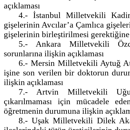
açıklaması
4.- İstanbul Milletvekili Ka
gişelerinin Avcılar’a Çamlıca gişel
gişelerinin birleştirilmesi gerektiğine
5.- Ankara Milletvekili Özca
sorunlarına ilişkin açıklaması
6.- Mersin Milletvekili Aytuğ At
işine son verilen bir doktorun duru
ilişkin açıklaması
7.- Artvin Milletvekili Uğ
çıkarılmaması için mücadele ede
öğretmenin durumuna ilişkin açıkla
8.- Uşak Milletvekili Dilek 
ilçelerindeki tütün üreticilerinin du