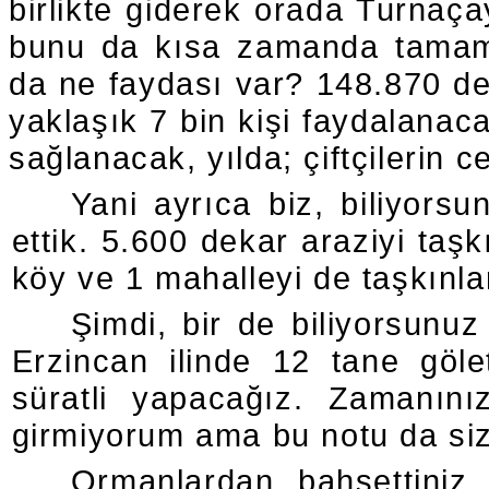
birlikte giderek orada Turnaçayı
bunu da kısa zamanda tamaml
da ne faydası var? 148.870 d
yaklaşık 7 bin kişi faydalanaca
sağlanacak, yılda; çiftçilerin c
Yani ayrıca biz, biliyors
ettik. 5.600 dekar araziyi taşk
köy ve 1 mahalleyi de taşkınl
Şimdi, bir de biliyorsun
Erzincan ilinde 12 tane göle
süratli yapacağız. Zamanını
girmiyorum ama bu notu da size
Ormanlardan bahsettiniz.