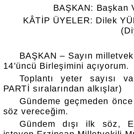
BAŞKAN: Başkan V
KÂTİP ÜYELER: Dilek YÜ
(Di
BAŞKAN – Sayın milletvekil
14’üncü Birleşimini açıyorum.
Toplantı yeter sayısı va
PARTİ sıralarından alkışlar)
Gündeme geçmeden önce üç
söz vereceğim.
Gündem dışı ilk söz, Er
isteyen Erzincan Milletvekili Mu