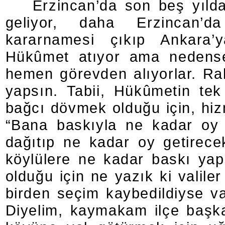
Erzincan’da son beş yılda
geliyor, daha Erzincan’d
kararnamesi çıkıp Ankara’ya
Hükûmet atıyor ama nedense 
hemen görevden alıyorlar. Raha
yapsın. Tabii, Hükûmetin te
bağcı dövmek olduğu için, hiz
“Bana baskıyla ne kadar oy 
dağıtıp ne kadar oy getirece
köylülere ne kadar baskı yap
olduğu için ne yazık ki valile
birden seçim kaybedildiyse va
Diyelim, kaymakam ilçe başka