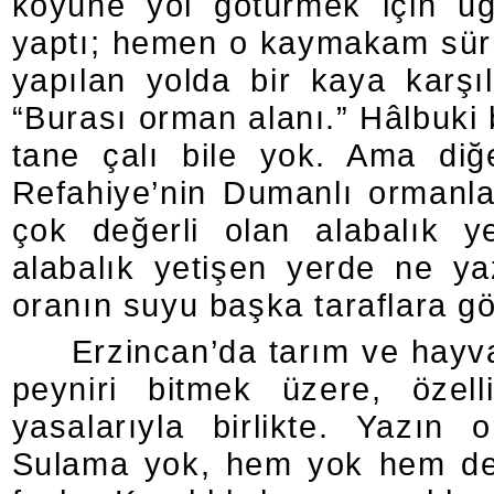
köyüne yol götürmek için u
yaptı; hemen o kaymakam sürü
yapılan yolda bir kaya karşıl
“Burası orman alanı.” Hâlbuki b
tane çalı bile yok. Ama diğ
Refahiye’nin Dumanlı ormanla
çok değerli olan alabalık ye
alabalık yetişen yerde ne yaz
oranın suyu başka taraflara göt
Erzincan’da tarım ve hayva
peyniri bitmek üzere, özel
yasalarıyla birlikte. Yazın
Sulama yok, hem yok hem de 