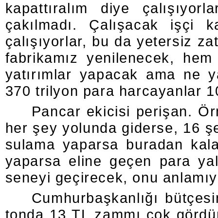
kapattıralım diye çalışıyorla
çakılmadı. Çalışacak işçi k
çalışıyorlar, bu da yetersiz za
fabrikamız yenilenecek, he
yatırımlar yapacak ama ne ya
370 trilyon para harcayanlar 1
Pancar ekicisi perişan. Ör
her şey yolunda giderse, 16 ş
sulama yaparsa buradan kal
yaparsa eline geçen para yal
seneyi geçirecek, onu anlamıy
Cumhurbaşkanlığı bütçes
tonda 13 TL zammı çok gördün