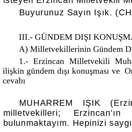
Buyurunuz Sayın Işık. (CHP
III.- GÜNDEM DIŞI KONUŞ
A) Milletvekillerinin Gündem D
1.- Erzincan Milletvekili Muha
ilişkin gündem dışı konuşması ve
O
cevabı
MUHARREM IŞIK (Erzin
milletvekilleri; Erzincan’
bulunmaktayım. Hepinizi saygı