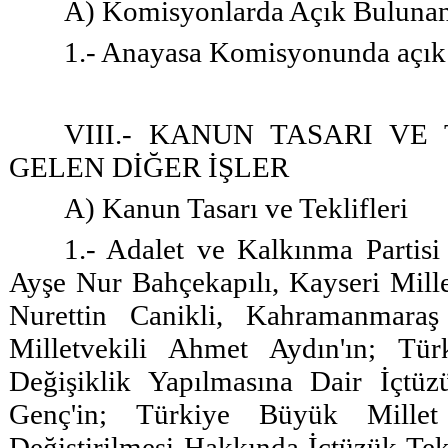
A) Komisyonlarda Açık Bulunan
1.- Anayasa Komisyonunda açık
VIII.- KANUN TASARI VE
GELEN DİĞER İŞLER
A) Kanun Tasarı ve Teklifleri
1.- Adalet ve Kalkınma Partisi 
Ayşe Nur Bahçekapılı, Kayseri Millet
Nurettin Canikli, Kahramanmara
Milletvekili Ahmet Aydın'ın; Tü
Değişiklik Yapılmasına Dair İçtüz
Genç'in; Türkiye Büyük Millet
Değiştirilmesi Hakkında İçtüzük Te