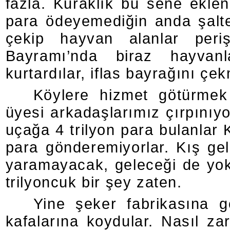
fazla. Kuraklık bu sene eklen
para ödeyemediğin anda şalte
çekip hayvan alanlar per
Bayramı’nda biraz hayvanla
kurtardılar, iflas bayrağını çe
Köylere hizmet götürmek 
üyesi arkadaşlarımız çırpınıy
uçağa 4 trilyon para bulanlar 
para gönderemiyorlar. Kış ge
yaramayacak, geleceği de yok
trilyoncuk bir şey zaten.
Yine şeker fabrikasına göz
kafalarına koydular. Nasıl zar