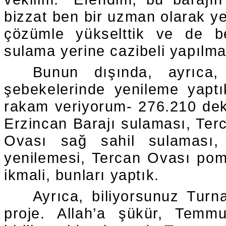
bizzat ben bir uzman olarak yer
çözümle yükselttik ve de be
sulama yerine cazibeli yapılm
Bunun dışında, ayrıca,
şebekelerinde yenileme yapt
rakam veriyorum- 276.210 dek
Erzincan Barajı sulaması, Ter
Ovası sağ sahil sulaması,
yenilemesi, Tercan Ovası po
ikmali, bunları yaptık.
Ayrıca, biliyorsunuz Turn
proje. Allah’a şükür, Temmuz