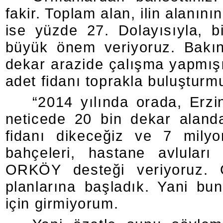
fakir. Toplam alan, ilin alanın
ise yüzde 27. Dolayısıyla, 
büyük önem veriyoruz. Bakı
dekar arazide çalışma yapmışı
adet fidanı toprakla buluşturm
“2014 yılında orada, Erzi
neticede 20 bin dekar aland
fidanı dikeceğiz ve 7 mily
bahçeleri, hastane avluları 
ORKÖY desteği veriyoruz. G
planlarına başladık. Yani bun
için girmiyorum.