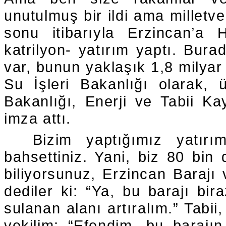
unutulmuş bir ildi ama milletve
sonu itibarıyla Erzincan’a
katrilyon- yatırım yaptı. Burad
var, bunun yaklaşık 1,8 milya
Su İşleri Bakanlığı olarak, ü
Bakanlığı, Enerji ve Tabii Ka
imza attı.
Bizim yaptığımız yatır
bahsettiniz. Yani, biz 80 bin
biliyorsunuz, Erzincan Barajı v
dediler ki: “Ya, bu barajı bir
sulanan alanı artıralım.” Tabi
vekilim: “Efendim, bu barajı