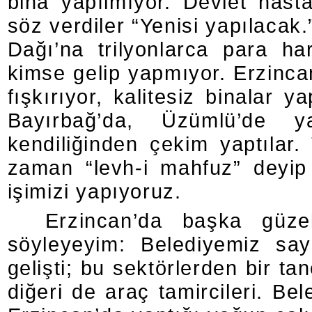
bina yapılmıyor. Devlet hasta
söz verdiler “Yenisi yapılacak.
Dağı’na trilyonlarca para ha
kimse gelip yapmıyor. Erzincan
fışkırıyor, kalitesiz binalar y
Bayırbağ’da, Üzümlü’de y
kendiliğinden çekim yaptılar. 
zaman “levh-i mahfuz” deyip
işimizi yapıyoruz.
Erzincan’da başka güz
söyleyeyim: Belediyemiz say
gelişti; bu sektörlerden bir tane
diğeri de araç tamircileri. Bel