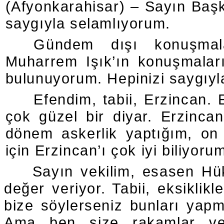
(Afyonkarahisar) – Sayın Başkan
saygıyla selamlıyorum.
Gündem dışı konuşmala
Muharrem Işık’ın konuşmala
bulunuyorum. Hepinizi saygıyl
Efendim, tabii, Erzincan.
çok güzel bir diyar. Erzinca
dönem askerlik yaptığım, on
için Erzincan’ı çok iyi biliyoru
Sayın vekilim, esasen Hü
değer veriyor. Tabii, eksiklikl
bize söylerseniz bunları ya
Ama ben size rakamlar ver