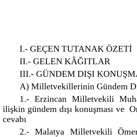
I.- GEÇEN TUTANAK ÖZETİ
II.- GELEN KÂĞITLAR
III.- GÜNDEM DIŞI KONUŞ
A) Milletvekillerinin Gündem D
1.- Erzincan Milletvekili Muha
ilişkin gündem dışı konuşması ve
O
cevabı
2.- Malatya Milletvekili Öm