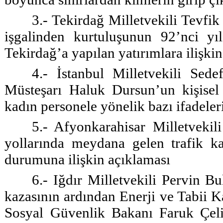
3.- Tekirdağ Milletvekili Tevfi
işgalinden kurtuluşunun 92’nci y
Tekirdağ’a yapılan yatırımlara ilişki
4.- İstanbul Milletvekili Se
Müsteşarı Haluk Dursun’un kişisel
kadın personele yönelik bazı ifadeler
5.- Afyonkarahisar Milletvekil
yollarında meydana gelen trafik k
durumuna ilişkin açıklaması
6.- Iğdır Milletvekili Pervin 
kazasının ardından Enerji ve Tabii K
Sosyal Güvenlik Bakanı Faruk Çel