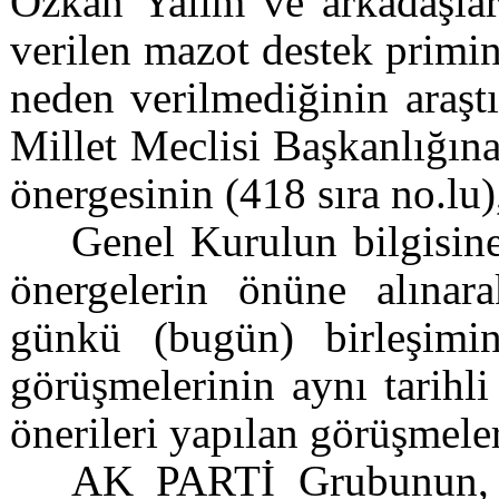
Özkan Yalım ve arkadaşları
verilen mazot destek primi
neden verilmediğinin araşt
Millet Meclisi Başkanlığına
önergesinin (418 sıra no.lu)
Genel Kurulun bilgisin
önergelerin önüne alına
günkü (bugün) birleşimi
görüşmelerinin aynı tarihli
önerileri yapılan görüşmele
AK PARTİ Grubunun, S