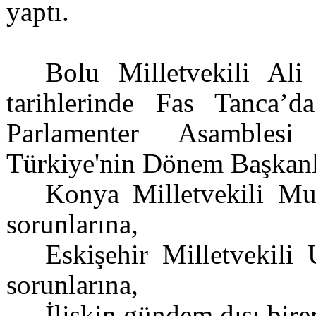
yaptı.
Bolu Milletvekili Al
tarihlerinde Fas Tanca’d
Parlamenter Asambles
Türkiye'nin Dönem Başkanlı
Konya Milletvekili Mus
sorunlarına,
Eskişehir Milletvekili 
sorunlarına,
İlişkin gündem dışı bire