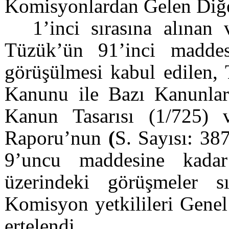
Komisyonlardan Gelen Diğer
1’inci sırasına alınan
Tüzük’ün 91’inci madde
görüşülmesi kabul edilen, 
Kanunu ile Bazı Kanunlar
Kanun Tasarısı (1/725)
Raporu’nun
(
S. Sayısı: 38
9’uncu maddesine kadar
üzerindeki görüşmeler s
Komisyon yetkilileri Gene
ertelendi.