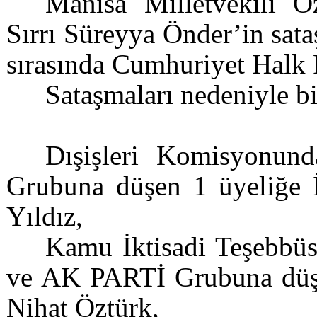
Manisa Milletvekili Ö
Sırrı Süreyya Önder’in sat
sırasında Cumhuriyet Halk P
Sataşmaları nedeniyle bi
Dışişleri Komisyonu
Grubuna düşen 1 üyeliğe İ
Yıldız,
Kamu İktisadi Teşebbü
ve AK PARTİ Grubuna düşe
Nihat Öztürk,