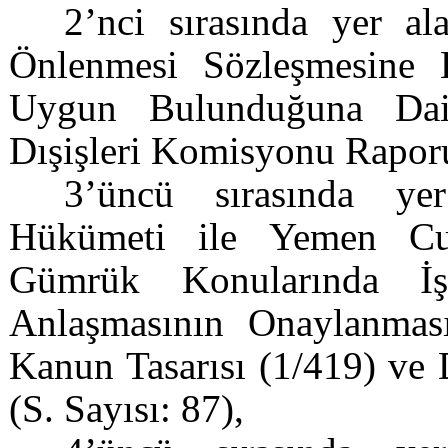
2’nci sırasında yer a
Önlenmesi Sözleşmesine 
Uygun Bulunduğuna Dai
Dışişleri Komisyonu Raporu
3’üncü sırasında ye
Hükümeti ile Yemen Cu
Gümrük Konularında İşb
Anlaşmasının Onaylanma
Kanun Tasarısı (1/419) ve
(S. Sayısı: 87),