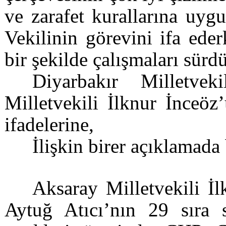
ve zarafet kurallarına uy
Vekilinin görevini ifa ede
bir şekilde çalışmaları sürd
Diyarbakır Milletve
Milletvekili İlknur İnceöz
ifadelerine,
İlişkin birer açıklamada
Aksaray Milletvekili İl
Aytuğ Atıcı’nın 29 sıra s