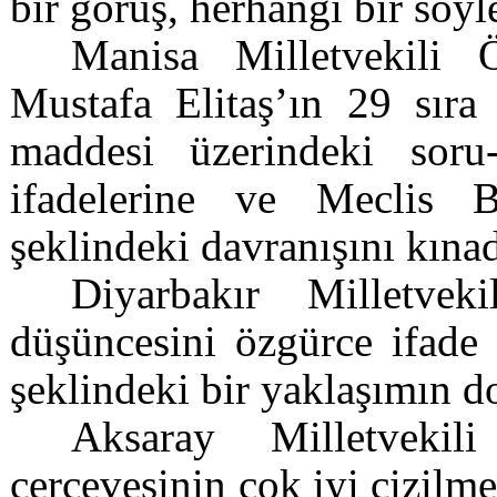
bir görüş, herhangi bir sö
Manisa Milletvekili
Mustafa Elitaş’ın 29 sıra 
maddesi üzerindeki soru-
ifadelerine ve Meclis 
şeklindeki davranışını kına
Diyarbakır Milletvek
düşüncesini özgürce ifade
şeklindeki bir yaklaşımın d
Aksaray Milletvekili
çerçevesinin çok iyi çizilme