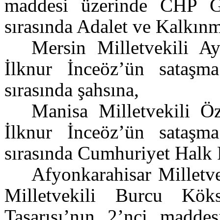
maddesi üzerinde CHP G
sırasında Adalet ve Kalkınm
Mersin Milletvekili Ay
İlknur İnceöz’ün sataşm
sırasında şahsına,
Manisa Milletvekili Öz
İlknur İnceöz’ün sataşm
sırasında Cumhuriyet Halk P
Afyonkarahisar Milletv
Milletvekili Burcu Kök
Tasarısı’nın 2’nci maddes