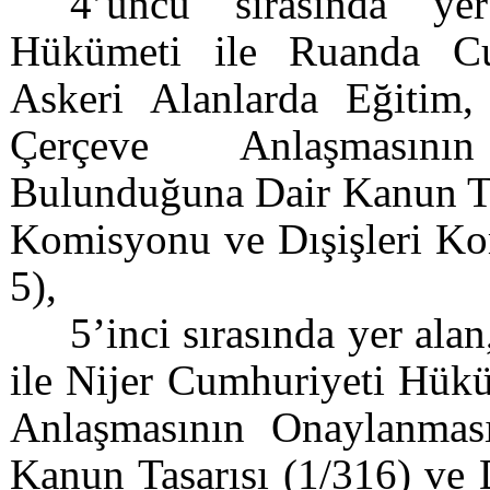
4’üncü sırasında ye
Hükümeti ile Ruanda Cu
Askeri Alanlarda Eğitim,
Çerçeve Anlaşmasın
Bulunduğuna Dair Kanun Tas
Komisyonu ve Dışişleri Kom
5),
5’inci sırasında yer al
ile Nijer Cumhuriyeti Hükü
Anlaşmasının Onaylanma
Kanun Tasarısı (1/316) ve