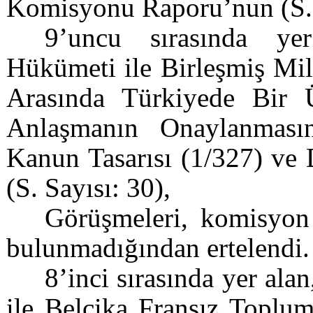
Komisyonu Raporu’nun (S. 
9’uncu sırasında ye
Hükümeti ile Birleşmiş Mil
Arasında Türkiyede Bir Ü
Anlaşmanın Onaylanmas
Kanun Tasarısı (1/327) ve
(S. Sayısı: 30),
Görüşmeleri, komisyon 
bulunmadığından ertelendi.
8’inci sırasında yer al
ile Belçika Fransız Topl