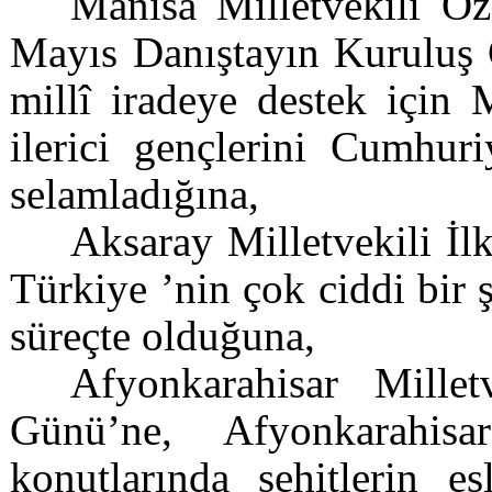
Manisa Milletvekili Ö
Mayıs Danıştayın Kuruluş 
millî iradeye destek için 
ilerici gençlerini Cumhuri
selamladığına,
Aksaray Milletvekili İ
Türkiye ’nin çok ciddi bir ş
süreçte olduğuna,
Afyonkarahisar Mille
Günü’ne, Afyonkarahis
konutlarında şehitlerin e